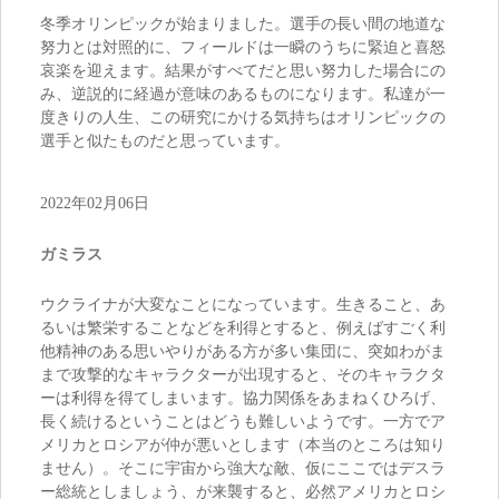
冬季オリンピックが始まりました。選手の長い間の地道な
努力とは対照的に、フィールドは一瞬のうちに緊迫と喜怒
哀楽を迎えます。結果がすべてだと思い努力した場合にの
み、逆説的に経過が意味のあるものになります。私達が一
度きりの人生、この研究にかける気持ちはオリンピックの
選手と似たものだと思っています。
2022年02月06日
ガミラス
ウクライナが大変なことになっています。生きること、あ
るいは繁栄することなどを利得とすると、例えばすごく利
他精神のある思いやりがある方が多い集団に、突如わがま
まで攻撃的なキャラクターが出現すると、そのキャラクタ
ーは利得を得てしまいます。協力関係をあまねくひろげ、
長く続けるということはどうも難しいようです。一方でア
メリカとロシアが仲が悪いとします（本当のところは知り
ません）。そこに宇宙から強大な敵、仮にここではデスラ
ー総統としましょう、が来襲すると、必然アメリカとロシ