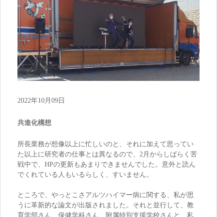
2022年10月09日
共進化構想
所長業務が想像以上に忙しいのと、それに加えて思ってい
た以上に研究者の仕事とは異なるので、2月からしばらく苦
戦中で、HPの更新もあまりできませんでした。意外と読ん
でくれている人もいるらしく、すいません。
ところで、やっとこさアルツハイマー病に関する、私が思
うに革新的な論文が出版されました。それと並行して、教
育学部さん、保健学科さん、附属特別支援学校さんと、私