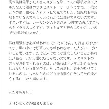
高木美帆選手がたくさんメダルを取ってその最後が金メダ
ルだなんて漫画のサクセスストーリーようですね。15歳の
ときの最下位のときもテレビで見てました。短距離も中距
離も早いなんてちょっとにわかには理解できないのですが
すごいですね。カーリングの予選通過も4年前の再現でこち
らもドラマのようです。フィギュアと複合はややこしいの
で今回は触れません。
私は頑張れば必ず報われる!というのはあまり好きではない
です。世の中には頑張っても報われなかった人がいっぱい
いると思います。だけど人はなにか達成したいことがあれ
ば頑張る、という選択肢しかないのです。メダリストの
方々が見せてくれるものは、頑張ればドラマが起きるかも
しれないという希望です。そして敗退した選手が見せてく
れるものは、つらいときにどう振る舞うかそしてその後ど
うするか、だと思います。
2022年02月18日
オリンピックが始まりました