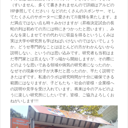
（すいません、多くて書ききれませんので詳細はアルビの
HP参照してください）などのたくさんのスポンサー、そし
てたくさんのサポーターに愛されてJ1復帰を果たします。ま
だ満点ではない点も時々みかけますが（昇格決定試合の長
蛇の列は初めての方には特にきつかったと思います）、み
んなを楽しませてその代わりに収益を得るというしくみは
実は大学や研究所も学ばねばいけないのではないでしょう
か。どうせ専門的なことはほとんどの方がわかんないから
説明しない、というのは思い込みです。研究者も当初はま
だ専門家とは言えない下っ端から開始しますが、その際に
どのような思いである領域や病気の研究者になったのか、
なぜその現象や分子が大事だと思ったのか、平たく説明で
きたはずです。私達のラボは研究時間が十分に確保できる
範囲にはなりますが、子どもたち・社会の皆様・企業様へ
の説明や見学を受け入れています。将来は今のアルビのよ
うに楽しい研究所にしたいです。皆様、ご協力よろしくお
ねがいします!!!