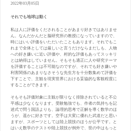
2022年03月05日
それでも地球は動く
私は人に評価をくだされることがあまり好きではありませ
ん。なんだかんだと脳研究所の教授になっていますので、
時にはいい評価をいただいたこともあります。それでもこ
れまで全体としては厳しいと言うだけならまだしも、人物
への好き嫌いに近い評価や、村的な評価もあってスッキリ
とは納得はしていません。そもそも適正に人や研究テーマ
を評価することは不可能なのですが、それでも好き嫌いや
利害関係のあまりなさそうな先生方を十分数集めて評価を
下すことで、主観を現実世界における妥協的な客観程度に
することができます。
そもそも評価対象に主観が限りなく排除されていると不公
平感は少なくなります。受験勉強でも、作者の気持ちを記
述式で問う国語よりも、論理的思考で正解を導く数学のほ
うが、遥かに好きです。空手は大変に優れた武道だと思い
ますが、スポーツとしては陸上競技のほうが公平です。と
はいえ数学のテストや陸上競技が例外で、世の中はもっと