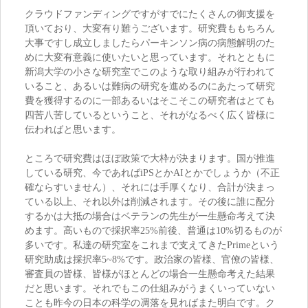
クラウドファンディングですがすでにたくさんの御支援を
頂いており、大変有り難うございます。研究費ももちろん
大事ですし成立しましたらパーキンソン病の病態解明のた
めに大変有意義に使いたいと思っています。それとともに
新潟大学の小さな研究室でこのような取り組みが行われて
いること、あるいは難病の研究を進めるのにあたって研究
費を獲得するのに一部あるいはそこそこの研究者はとても
四苦八苦しているということ、それがなるべく広く皆様に
伝わればと思います。
ところで研究費はほぼ政策で大枠が決まります。国が推進
している研究、今であればiPSとかAIとかでしょうか（不正
確ならすいません）、それには手厚くなり、合計が決まっ
ている以上、それ以外は削減されます。その後に誰に配分
するかは大抵の場合はベテランの先生が一生懸命考えて決
めます。高いもので採択率25%前後、普通は10%切るものが
多いです。私達の研究室をこれまで支えてきたPrimeという
研究助成は採択率5~8%です。政治家の皆様、官僚の皆様、
審査員の皆様、皆様がほとんどの場合一生懸命考えた結果
だと思います。それでもこの仕組みがうまくいっていない
ことも昨今の日本の科学の凋落を見ればまた明白です。ク