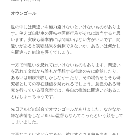
オウンゴール
世の中には間違いを極力避けないといけないものがありま
す。例えば自動車の運転や医療行為がそれに該当すると思
います。実験も基本的には間違いはない方がいいです。間
違いがあると実験結果を解釈できないか、あるいは何かし
ら間違った結論を導くでしょう。
一方で間違いを恐れてはいけないものもあります。間違い
を恐れて文献から誰もが予想する推論のみに終始したり、
あるいは銅鉄実験しかしなかったり、その場合そもそも研
究者としての存在価値を疑われるでしょう。意義のある研
究を行っている研究室では、各自の推論に間違いがあるこ
とはしょっちゅうです。
先日アルビの試合でオウンゴールがありました。なかなか
嫌な表情をしないRikizo監督もなんてこったという顔をして
しまいました。
大事なことは次どうするか。彼はすぐさま前を向き、そし