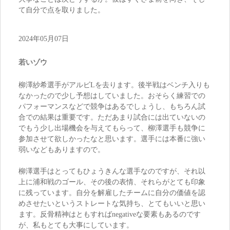
て自分で点を取りました。
2024年05月07日
若いゾウ
柳澤紗希選手がアルビLを去ります。後半戦はベンチ入りも
なかったので少し予想はしていました。おそらく練習での
パフォーマンスなどで競争はあるでしょうし、もちろん試
合での結果は重要です。ただあまり試合には出ていないの
でもう少し出場機会を与えてもらって、柳澤選手も競争に
参加させて欲しかったなと思います。選手には本番に強い
弱いなどもありますので。
柳澤選手はとってもひょうきんな選手なのですが、それ以
上に浦和戦のゴール、その後の表情、それらがとても印象
に残っています。自分を解雇したチームに自分の価値を認
めさせたいというストレートな気持ち、とてもいいと思い
ます。反骨精神はともすればnegativeな要素もあるのです
が、私もとても大事にしています。