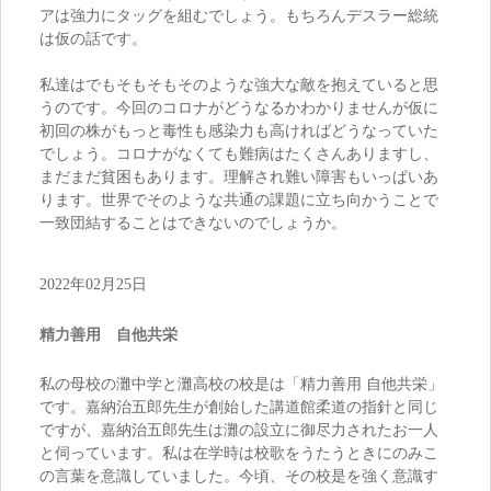
アは強力にタッグを組むでしょう。もちろんデスラー総統
は仮の話です。
私達はでもそもそもそのような強大な敵を抱えていると思
うのです。今回のコロナがどうなるかわかりませんが仮に
初回の株がもっと毒性も感染力も高ければどうなっていた
でしょう。コロナがなくても難病はたくさんありますし、
まだまだ貧困もあります。理解され難い障害もいっぱいあ
ります。世界でそのような共通の課題に立ち向かうことで
一致団結することはできないのでしょうか。
2022年02月25日
精力善用 自他共栄
私の母校の灘中学と灘高校の校是は「精力善用 自他共栄」
です。嘉納治五郎先生が創始した講道館柔道の指針と同じ
ですが、嘉納治五郎先生は灘の設立に御尽力されたお一人
と伺っています。私は在学時は校歌をうたうときにのみこ
の言葉を意識していました。今頃、その校是を強く意識す