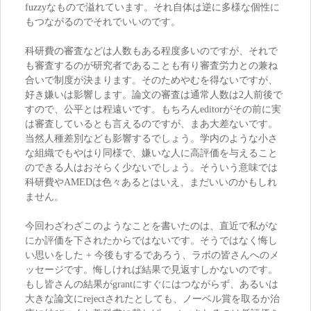
fuzzyなもので溢れています。それ自体は逆に多様な個性に
もつながるのでそれでいいのです。
科研費の審査などは人数もある程度多いのですが、それで
も審査するのが研究者であることも有り審査労力との兼ね
合いで制度が決まります。そのためやむを得ないですが、
好き嫌いは影響します。論文の審査は通常人数は2人前後で
すので、公平とは程遠いです。もちろんeditorがその前に実
は審査しているとも言えるのですが、まあ大差ないです。
当然人種差別なども影響するでしょう。学内のような小さ
な組織でもやはり同様で、嫌いな人に高評価を与えること
のできる人はおそらく少ないでしょう。そういう意味では
科研費やAMEDは色々あるとはいえ、まだいいのかもしれ
ません。
今回わざわざこのようなことを書いたのは、直近で私がな
にか評価を下されたからではないです。そうではなく悔し
い思いをした + 今後もするであろう、ラボの皆さんへのメ
ッセージです。悔しければ結果で見返すしかないのです。
もし皆さんの結果がgrantにすぐにはつながらず、あるいは
大きな論文にrejectされたとしても、ノーベル賞を取るか治