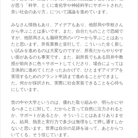
が思う「科学、とくに進化学や神経科学にサポートされた
良い社会のあり方」について議論を進めています。
みなさん情熱もあり、アイデアもあり、他部局や学校さん
から学ぶことは多いです。また、自分たちのことで恐縮で
すが、他部局さんも脳研究所のパワーから学ぶことはあっ
たと思います。所長業務と並行して、こういった全く新し
い試みを進めるのは大変なのですが、所長だからやりやす
い面があるのも事実です。また、副所長でもある田井中教
授が前向きに色々サポートしてくださり、場合によっては
主体的に進めてくださったおかげで、ひとまずアイデアを
実現するためのグラント申請まで進めることができまし
た。何かが採択され、実際に社会実装できることを心待ち
にしています。
世の中や大学というのは、優れた取り組みや、明らかにや
るべきことに対して、だからと言って自然に注力されると
か、サポートがあるとか、そういうことはあまりありませ
ん。結局、熱意と実行力で多少は無理をして押し通すしか
ないと思います。世界は自分の足跡を辿って、あとからつ
いてくる。そう信じています。