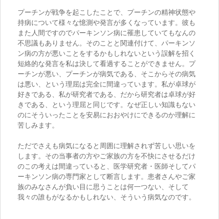
プーチンが戦争を起こしたことで、プーチンの精神状態や
持病について様々な憶測や発言が多くなっています。彼も
また人間ですのでパーキンソン病に罹患していてもなんの
不思議もありません。そのことと関連付けて、パーキンソ
ン病の方が悪いことをするかもしれないという誤解を招く
短絡的な発言を私は決して看過することができません。プ
ーチンが悪い、プーチンが病気である、そこからその病気
は悪い、という理屈は完全に間違っています。私が卓球が
好きである、私が研究者である、だから研究者は卓球が好
きである、という理屈と同じです。なぜ正しい知識もない
のにそういったことを安易におおやけにできるのか理解に
苦しみます。
ただでさえも病気になると周囲に理解されず苦しい思いを
します。その当事者の方やご家族の方を不快にさせるだけ
のこの考えは間違っていると、医学研究者・医師そしてパ
ーキンソン病の専門家として断言します。患者さんやご家
族のみなさんが負い目に思うことは何一つない、そして
我々の誰もがなるかもしれない、そういう病気なのです。