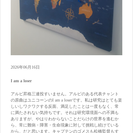
2026年06月16日
I am a loser
アルビ昇格三連投すいません。アルビのある代表チャント
の原曲はユニコーンのI am a loserです。私は研究はとても楽
しいしワクワクする反面、満足したことは一度もなく、常
に満たされない気持ちです。それは研究環境面への不満も
ありますが、やはりわからないことだらけの世界を進むか
ら、常に難病・障害・生命現象に対して挑戦し続けている
から、だと思います。キャプテンのゴメスも松橋監督もす