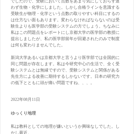
でしたので、受験において点数をあまり気にしておらず迷
わず生物・化学にしました。しかし合格ラインを意識する
受験生が物理・化学という点数の取りやすい科目にするの
は仕方ない面もあります。変わらなければならないのは受
験生よりも医学部の受験システムの方でしょう。ちなみに
私はこの問題点をレポートにし京都大学の医学部の教授に
提出しましたが、私の医学部留年が回避されたのみで制度
は何も変わりませんでした。
新潟大学あるいは京都大学と言うより医学部では全国的に
同じ問題が存在します。私は今研究中心の生活で、全く受
験システムとは無縁ですので、受験システムと関係がある
先生方による改善に期待するしかないです。日本の研究力
の低下とともに頭が痛い問題ですね、、、。
2022年08月11日
ゆっくり地理
私は教科としての地理が嫌いというか興味なしでした。し
かし最近、