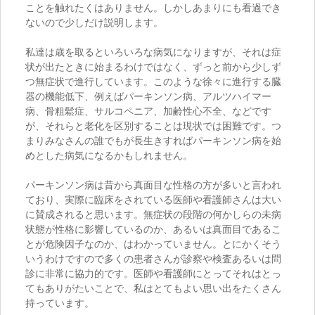
ことを触れたくはありません。しかしあまりにも看過でき
ないので少しだけ説明します。
私達は歳を取るといろいろな病気になりますが、それは症
状が出たときに始まるわけではなく、ずっと前から少しず
つ無症状で進行しています。このような徐々に進行する臓
器の機能低下、例えばパーキンソン病、アルツハイマー
病、骨粗鬆症、サルコペニア、加齢性心不全、などです
が、それらと老化を区別することは現状では困難です。つ
まりみなさんの誰でもが長生きすればパーキンソン病を始
めとした病気になるかもしれません。
パーキンソン病は昔から真面目な性格の方が多いと言われ
ており、実際に臨床をされている医師や看護師さんは大い
に賛成されると思います。無症状の段階の何かしらの未病
状態が性格に影響しているのか、あるいは真面目であるこ
とが危険因子なのか、はわかっていません。とにかくそう
いうわけですので多くの患者さんが診察や検査あるいは問
診に非常に協力的です。医師や看護師にとってそれはとっ
てもありがたいことで、私はとてもよい思い出をたくさん
持っています。