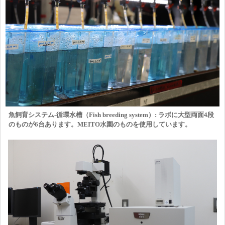
魚飼育システム-循環水槽（Fish breeding system）: ラボに大型両面4段
のものが6台あります。MEITO水園のものを使用しています。