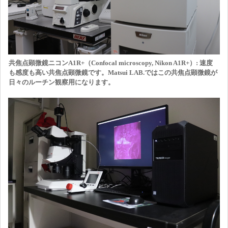
共焦点顕微鏡ニコンA1R+（Confocal microscopy, Nikon A1R+）: 速度
も感度も高い共焦点顕微鏡です。Matsui LAB.ではこの共焦点顕微鏡が
日々のルーチン観察用になります。