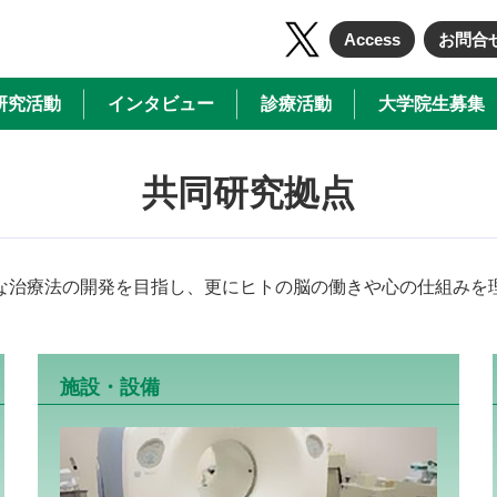
Access
お問合
研究活動
インタビュー
診療活動
大学院生募集
共同研究拠点
な治療法の開発を目指し、更にヒトの脳の働きや心の仕組みを
施設・設備