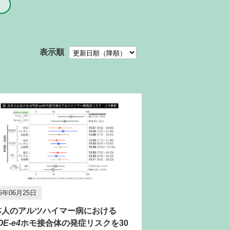
表示順
26年06月25日
本人のアルツハイマー病における
OE-e4
ホモ接合体の発症リスクを30