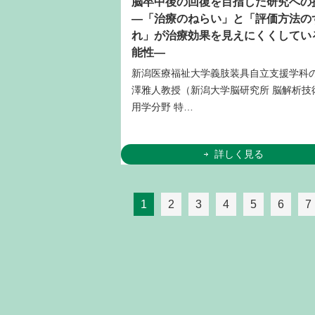
脳卒中後の回復を目指した研究への
―「治療のねらい」と「評価方法の
れ」が治療効果を見えにくくしてい
能性―
新潟医療福祉大学義肢装具自立支援学科
澤雅人教授（新潟大学脳研究所 脳解析技
用学分野 特…
詳しく見る
1
2
3
4
5
6
7