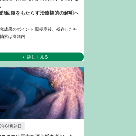
見
機能回復をもたらす治療標的の解明へ
究成果のポイント 脳梗塞後、残存した神
軸索は脊髄内…
詳しく見る
26年04月24日