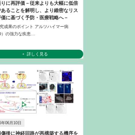
振りに再評価－従来よりも大幅に低倍
であることを解明し、より緻密なリス
評価に基づく予防・医療戦略へ－
究成果のポイント アルツハイマー病
D）の強力な疾患…
詳しく見る
26年06月10日
損傷後に神経回路が再構築する機序を