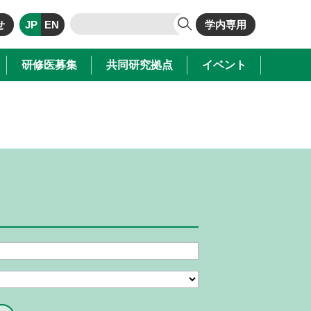
せ
JP
EN
学内専用
研修医募集
共同研究拠点
イベント