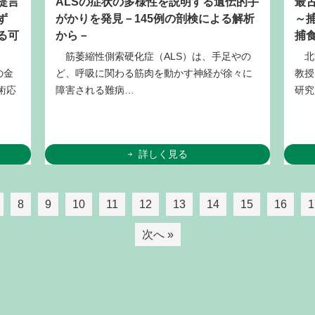
提言
ALSの症状の多様性を説明する遺伝的手
最
ず
がかりを発見－145例の剖検による解析
～
る可
から－
捕
筋萎縮性側索硬化症（ALS）は、手足やの
北
の金
ど、呼吸に関わる筋肉を動かす神経が徐々に
教授
術応
障害される難病…
研究
詳しく見る
8
9
10
11
12
13
14
15
16
1
次へ »