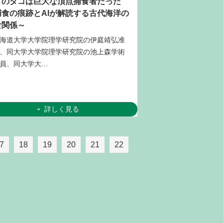
古のタコは巨大な頂点捕食者だった
捕食の痕跡とAIが解読する古代海洋の
食関係～
海道大学大学院理学研究院の伊庭靖弘准
、同大学大学院理学研究院の池上森学術
員、同大学大…
詳しく見る
7
18
19
20
21
22