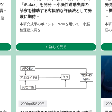
ツ
「iPatax」を開発 －小脳性運動失調の
発
唱－
診察を補助する客観的な評価法として発
－
展に期待－
－
損傷
本研究成果のポイント iPad®を用いて、小脳
本研
性運動失調を…
経の
詳しく見る
2026年05月20日
20