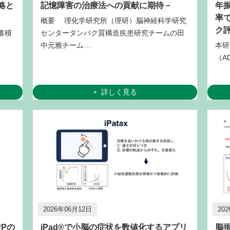
略と
記憶障害の治療法への貢献に期待－
年
率
概要 理化学研究所（理研）脳神経科学研究
ク
蓄積
センタータンパク質構造疾患研究チームの田
中元雅チーム…
本研
（A
詳しく見る
2026年06月12日
20
Pの
iPad®で小脳の症状を数値化するアプリ
脳