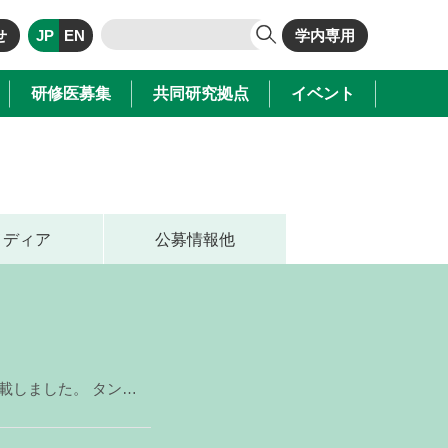
せ
JP
EN
学内専用
研修医募集
共同研究拠点
イベント
メディア
公募情報他
脳病態解析分野 杉江 淳 先生による「アミロイド線維の裏表」を掲載しました。 タンパク質は固有の立体