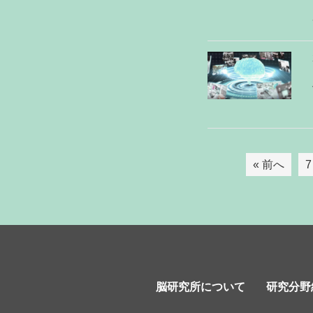
« 前へ
7
脳研究所について
研究分野