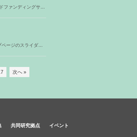
脳病態解析分野松井研究室では，2022年2月17日（木）からクラウドファンディングサイトREADYF
この度，新潟大学脳研究所の紹介動画を作成いたしました。 トップページのスライダーと，バナーのリンクか
17
次へ »
集
共同研究拠点
イベント