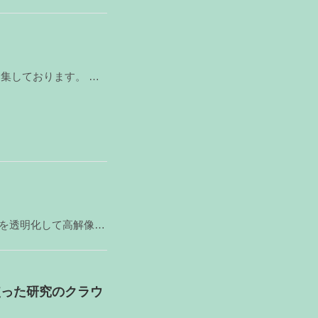
本研究所統合脳機能研究センターでは、臨床研究ボランティアを募集しております。 募集内容 PET(ポジ
システム脳病態学分野 田井中 一貴 先生による「死後のヒト脳検体を透明化して高解像度に観察する」を掲
使った研究のクラウ