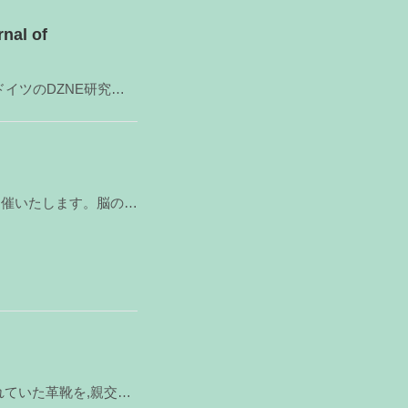
l of
本研究所 脳病態解析分野の杉江 淳 准教授、新田 陽平 特任助教、ドイツのDZNE研究所のGaia
本研究所統合脳機能研究センターでは，このたび市民公開講座を開催いたします。脳の病気，脳の健康について
新潟大学脳研究所初代施設長である,中田瑞穂先生が生前ご愛用されていた革靴を,親交のあった方より寄贈い