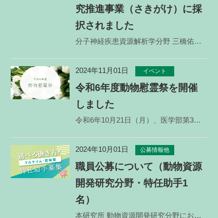
究推進事業（さきがけ）に採
択されました
分子神経疾患資源解析学分野 三橋佑佳 助教の研究課題が、科学技術振興機構（JST） 2024年度戦略
2024年11月01日
イベント
令和6年度動物慰霊祭を開催
しました
令和6年10月21日（月）、医学部第3講義室にて動物慰霊祭を執り行いました。今年度は5年ぶりに対面
2024年10月01日
公募情報他
職員公募について（動物資源
開発研究分野・特任助手1
名）
本研究所 動物資源開発研究分野において、以下のとおり公募をいたします。