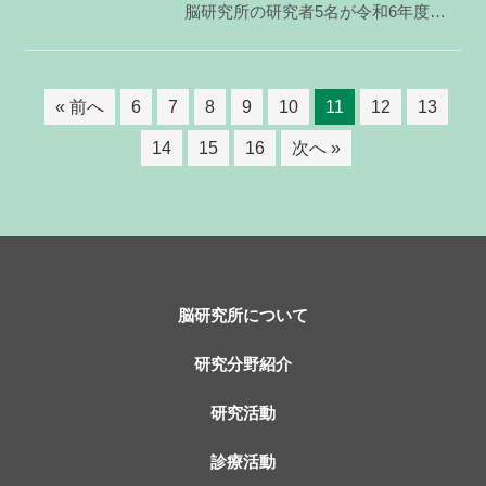
脳研究所の研究者5名が令和6年度新潟大学優秀論文表彰を受賞しました。 この賞は本学の研究者の研究
« 前へ
6
7
8
9
10
11
12
13
14
15
16
次へ »
脳研究所について
研究分野紹介
研究活動
診療活動