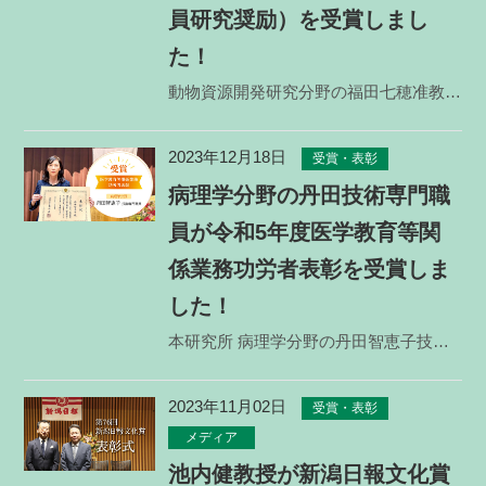
員研究奨励）を受賞しまし
た！
動物資源開発研究分野の福田七穂准教授が第10回学長賞（若手教員研究奨励）を受賞しました。 学長賞（
2023年12月18日
受賞・表彰
病理学分野の丹田技術専門職
員が令和5年度医学教育等関
係業務功労者表彰を受賞しま
した！
本研究所 病理学分野の丹田智恵子技術専門職員が、長年の功績を認められ、文部科学省にて令和5年度医学教
2023年11月02日
受賞・表彰
メディア
池内健教授が新潟日報文化賞