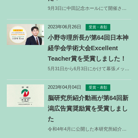
9月3日に中田記念ホールにて開催された第111回日本解剖学会関東支部会学術集会にて、システム脳病態学
2023年06月26日
受賞・表彰
小野寺理所長が第64回日本神
経学会学術大会Excellent
Teacher賞を受賞しました！
5月31日から6月3日にかけて幕張メッセにて行われた、第64回日本神経学会学術大会にて、脳研究所長
2023年04月04日
受賞・表彰
脳研究所紹介動画が第64回新
潟広告賞奨励賞を受賞しまし
た
令和4年4月に公開した本研究所紹介動画が，第64回新潟広告賞WEB動画部門の奨励賞を受賞しました。