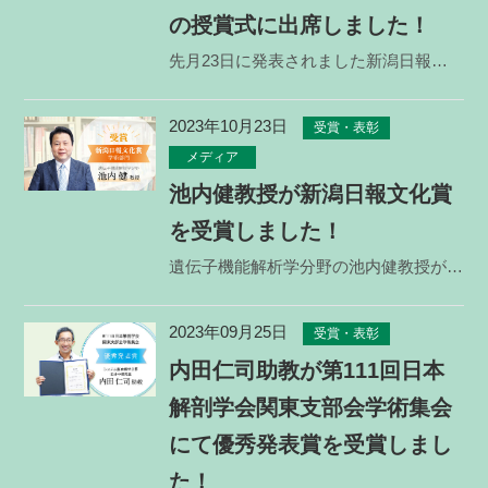
の授賞式に出席しました！
先月23日に発表されました新潟日報文化賞の表彰式が、11月1日に新潟日報メディアシップにて開催されま
2023年10月23日
受賞・表彰
メディア
池内健教授が新潟日報文化賞
を受賞しました！
遺伝子機能解析学分野の池内健教授が、第76回 新潟日報文化賞（学術部門）を受賞しました！ 新潟日報
2023年09月25日
受賞・表彰
内田仁司助教が第111回日本
解剖学会関東支部会学術集会
にて優秀発表賞を受賞しまし
た！