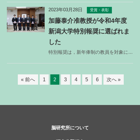
2023年03月28日
受賞・表彰
加藤泰介准教授が令和4年度
新潟大学特別報奨に選ばれま
した
特別報奨は，新年俸制の教員を対象に，本学における教育，研究，診療及び大学運営等の活性化及び発展に寄与
« 前へ
1
2
3
4
5
6
次へ »
脳研究所について