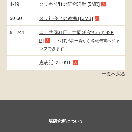
4-49
２．各分野の研究活動 [5MB]
50-60
３．社会との連携 [13MB]
61-241
４．共同利用・共同研究拠点 [592K
B]
※採択者一覧から各報告書へジャ
ンプできます。
裏表紙 [247KB]
一覧へ戻る
脳研究所について