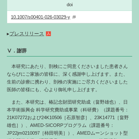
doi
10.1007/s00401-026-03029-y
▸
プレスリリース
Ⅴ．謝辞
本研究にあたり、剖検にご同意くださいました患者さん
ならびにご家族の皆様に、深く感謝申し上げます。また、
生前の診療に携わり、剖検の実施にご尽力くださいました
医師の皆様にも、心より御礼申し上げます。
また、本研究は、椿記念財団研究助成（畠野雄也）、日
本学術振興会 科学研究費助成事業（科研費）（課題番号：
21K07272および24K10506［石原智彦］、23K14771［畠野
雄也］）、AMED-SICORPプログラム（課題番号：
JP22jm0210097［柿田明美］）、AMEDムーンショット型