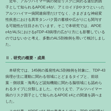
近年、アルツハイマー病の発症リスクに関わる遺伝的因
子として知られるAPOE ε4が、アミロイドβやタウといった
アルツハイマー病関連病理だけでなく、さまざまな神経変
性疾患における異常タンパク質の蓄積や広がりにも関与す
る可能性が注目されています。そこで本研究では、APOE
ε4がALSにおけるpTDP-43病理の広がり方にも影響している
のではないかと考え、多数のALS剖検例を用いて検討しまし
た。
Ⅱ．研究の概要・成果
本研究では、145例の孤発性ALS剖検例を対象に、TDP-43
病理が主に運動に関わる領域にとどまるタイプと、前頭
葉・側頭葉・海馬など認知機能に関わる脳領域にも認めら
れるタイプに分類しました。そのうえで、アルツハイマー
病のリスク因子として知られるAPOE ε4との関連を調べま
した。