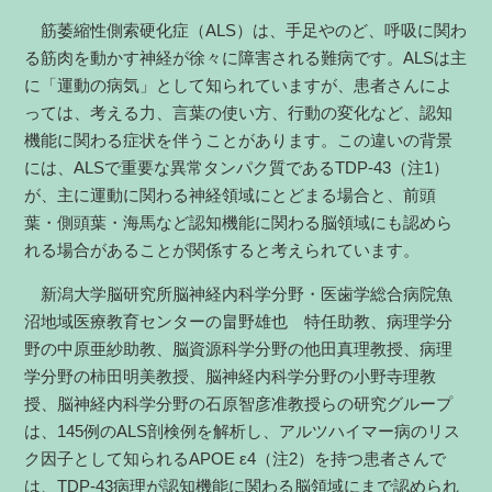
筋萎縮性側索硬化症（ALS）は、手足やのど、呼吸に関わ
る筋肉を動かす神経が徐々に障害される難病です。ALSは主
に「運動の病気」として知られていますが、患者さんによ
っては、考える力、言葉の使い方、行動の変化など、認知
機能に関わる症状を伴うことがあります。この違いの背景
には、ALSで重要な異常タンパク質であるTDP-43（注1）
が、主に運動に関わる神経領域にとどまる場合と、前頭
葉・側頭葉・海馬など認知機能に関わる脳領域にも認めら
れる場合があることが関係すると考えられています。
新潟大学脳研究所脳神経内科学分野・医歯学総合病院魚
沼地域医療教育センターの畠野雄也 特任助教、病理学分
野の中原亜紗助教、脳資源科学分野の他田真理教授、病理
学分野の柿田明美教授、脳神経内科学分野の小野寺理教
授、脳神経内科学分野の石原智彦准教授らの研究グループ
は、145例のALS剖検例を解析し、アルツハイマー病のリス
ク因子として知られるAPOE ε4（注2）を持つ患者さんで
は、TDP-43病理が認知機能に関わる脳領域にまで認められ