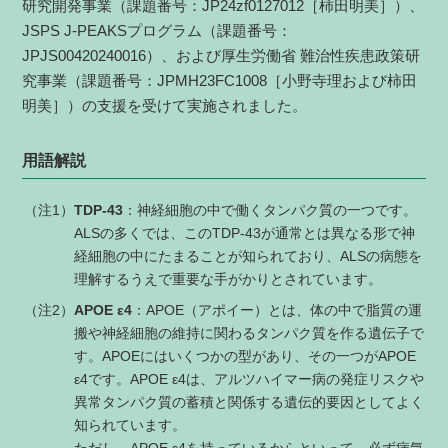
研究開発事業（課題番号：JP24zf0127012［柿田明美］）、
JSPS J-PEAKSプログラム（課題番号：
JPJS00420240016）、および厚生労働省 難治性疾患政策研
究事業（課題番号：JPMH23FC1008［小野寺理および柿田
明美］）の支援を受けて実施されました。
用語解説
（注1）
TDP-43
：神経細胞の中で働くタンパク質の一つです。
ALSの多くでは、このTDP-43が通常とは異なる形で神
経細胞の中にたまることが知られており、ALSの病態を
理解するうえで重要な手がかりとされています。
（注2）
APOE ε4
：APOE（アポイー）とは、体の中で脂質の運
搬や神経細胞の維持に関わるタンパク質を作る遺伝子で
す。APOEにはいくつかの型があり、その一つがAPOE
ε4です。APOE ε4は、アルツハイマー病の発症リスクや
異常タンパク質の蓄積と関係する遺伝的要因としてよく
知られています。
ただし、APOE ε4を持っているからといって、必ず病気