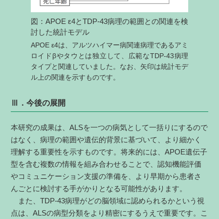
図：APOE ε4とTDP-43病理の範囲との関連を検
討した統計モデル
APOE ε4は、アルツハイマー病関連病理であるアミ
ロイドβやタウとは独立して、広範なTDP-43病理
タイプと関連していました。なお、矢印は統計モデ
ル上の関連を示すものです。
Ⅲ．今後の展開
本研究の成果は、ALSを一つの病気として一括りにするので
はなく、病理の範囲や遺伝的背景に基づいて、より細かく
理解する重要性を示すものです。将来的には、APOE遺伝子
型を含む複数の情報を組み合わせることで、認知機能評価
やコミュニケーション支援の準備を、より早期から患者さ
んごとに検討する手がかりとなる可能性があります。
また、TDP-43病理がどの脳領域に認められるかという視
点は、ALSの病型分類をより精密にするうえで重要です。こ