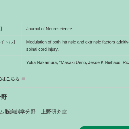
】
Journal of Neuroscience
イトル】
Modulation of both intrinsic and extrinsic factors additiv
spinal cord injury.
Yuka Nakamura, *Masaki Ueno, Jesse K Niehaus, Rich
文は
こちら
分野
ム脳病態学分野 上野研究室