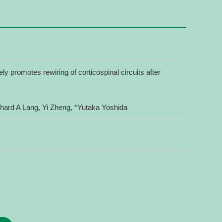
ely promotes rewiring of corticospinal circuits after
ard A Lang, Yi Zheng, *Yutaka Yoshida