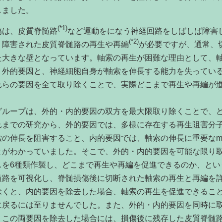
しました。
(*1)
は、皮質脊髄路
など運動をになう神経回路をしばしば障害
(*2)
、障害された皮質脊髄路の再生や再編
が必要ですが、通常、
た大きな壁となっています。軸索の再生が困難な理由として、
う外的要因と、神経細胞自身が軸索を伸長する能力を失ってい
れらの要因を全て取り除くことで、実際どこまで再生や再編が
ループは、外的・内的要因の双方を最大限取り除くことで、ど
れまでの研究から、外的要因では、多様に存在する再生阻害分
索の伸長を阻害すること、内的要因では、軸索の伸長に重要な
m
とがわかっていました。そこで、外的・内的要因を可能な限り
スを
6
種類作製し、どこまで再生や再編を促進できるのか、とい
髄路を可視化し、脊髄損傷後に切断された軸索の再生と再編を
除くと、内的要因を除去した場合、軸索の再生を促進できるこ
に戻るには至りませんでした。また、外的・内的要因を同時に
、この両要因を除去した場合には、損傷後に残存した皮質脊髄