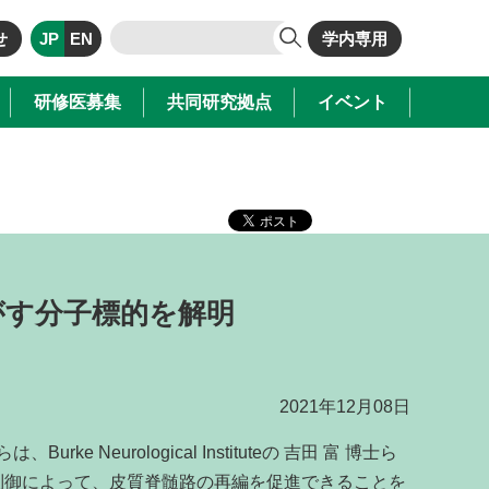
せ
JP
EN
学内専用
研修医募集
共同研究拠点
イベント
がす分子標的を解明
2021年12月08日
授らは、
Burke Neurological Institute
の 吉田 富 博士ら
制御によって、皮質脊髄路の再編を促進できることを