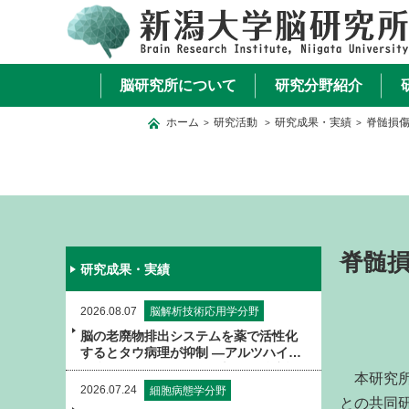
脳研究所について
研究分野紹介
ホーム
研究活動
研究成果・実績
脊髄損
>
>
>
脊髄
研究成果・実績
2026.08.07
脳解析技術応用学分野
脳の老廃物排出システムを薬で活性化
するとタウ病理が抑制 ―アルツハイマ
ー病などタウオパチーの新たな治療戦
本研究所 
略となる可能性―
2026.07.24
細胞病態学分野
との共同