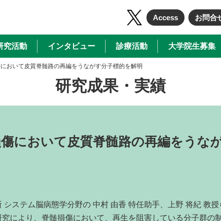
Access
お問合
研究活動
インタビュー
診療活動
大学院生募集
傷において皮質脊髄路の再編をうながす分子標的を解明
研究成果・実績
損傷において皮質脊髄路の再編をうな
システム脳病態学分野の 中村 由香 特任助手、上野 将紀 教
研究により、脊髄損傷において、再生を阻害している分子群の