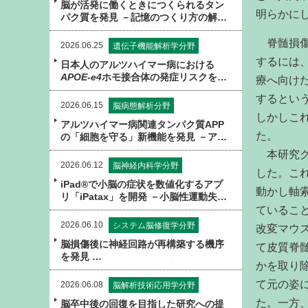
脳が活発に働くときにつくられるタン
明らかに
パク質を発見 －記憶のつくり方の解明
や記憶障害の治療法への貢献に期待－
脊髄損傷
2026.06.25
遺伝子機能解析学分野
するには
日本人のアルツハイマー病における
APOE-e4
ホモ接合体の発症リスクを30
療へ向け
年振りに再評価－従来よりも大幅に低
するとい
倍率であることを解明し、より緻密な
2026.06.15
脳病態解析分野
リスク評価に基づく予防・医療戦略へ
しかしこ
アルツハイマー病関連タンパク質APP
－
た。
の「細胞を守る」新機能を発見 －アル
ツハイマー病の原因の新しい仮説を提
本研究グ
唱－
2026.06.12
脳神経内科学分野
した。こ
iPad®で小脳の症状を数値化するアプ
動かし軸
リ「iPatax」を開発 －小脳性運動失調
の診察を補助する客観的な評価法とし
ているこ
て発展に期待－
2026.06.10
システム脳修復学分野
改変マウ
脳損傷後に神経回路が再構築する機序
て皮質脊
を発見
かを取り
－機能回復をもたらす治療標的の解明
へ－
て元の姿
2026.06.08
脳解析技術応用学分野
た。一方
脳卒中後の回復を目指した研究への提