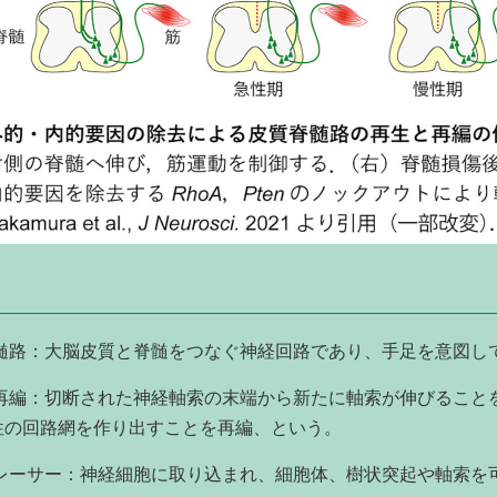
髄路：大脳皮質と脊髄をつなぐ神経回路であり、手足を意図し
再編：切断された神経軸索の末端から新たに軸索が伸びること
性の回路網を作り出すことを再編、という。
レーサー：神経細胞に取り込まれ、細胞体、樹状突起や軸索を