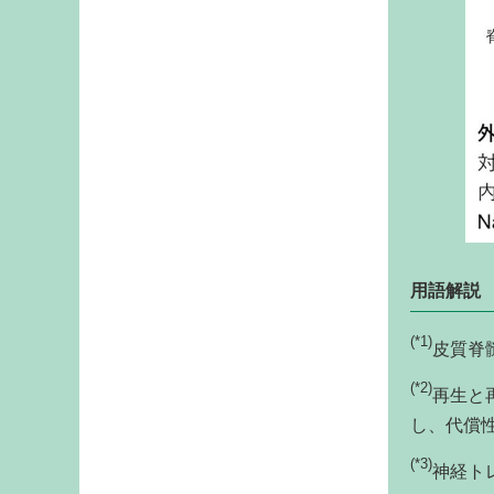
用語解説
(*1)
皮質脊
(*2)
再生と
し、代償
(*3)
神経ト