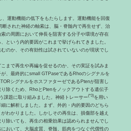
し、運動機能の低下をもたらします。運動機能を回復
切断された神経の軸索は、脳・脊髄内で再生せず、治
軸索の周囲において伸長を阻害する分子や環境が存在
る、という内的要因がこれまで挙げられてきました。
進むのか、その有効性は試されていないのが現状でし
こまで再生や再編を促せるのか、その実証を試みま
子が、最終的に
small GTPase
である
Rho
のシグナルを
TOR
シグナルをホスファターゼである
Pten
が阻害し
取り除くため、
Rho
と
Pten
をノックアウトする遺伝子
(*3)
う課題に取り組みました。神経トレーサー
を用い
詳細に解析しました。まず、外的・内的要因のどちら
とがわかりました。しかしその再生は、損傷部を越え
取り除いても、再生の相乗効果は認められませんでし
路において、大脳皮質、脊髄、筋肉をつなぐ代償性の