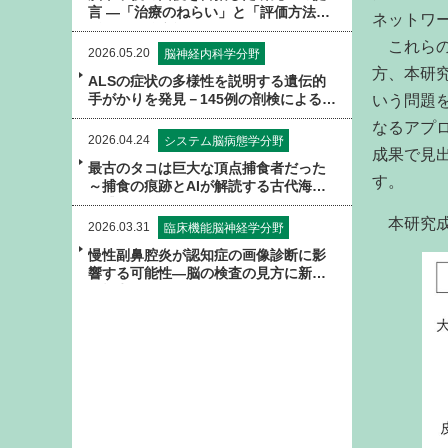
言 ―「治療のねらい」と「評価方法の
ネットワ
ずれ」が治療効果を見えにくくしてい
これらの
る可能性―
2026.05.20
脳神経内科学分野
方、本研
ALSの症状の多様性を説明する遺伝的
手がかりを発見－145例の剖検による解
いう問題
析から－
なるアプ
2026.04.24
システム脳病態学分野
成果で見
最古のタコは巨大な頂点捕食者だった
す。
～捕食の痕跡とAIが解読する古代海洋
の捕食関係～
本研究成
2026.03.31
臨床機能脳神経学分野
慢性副鼻腔炎が認知症の画像診断に影
響する可能性―脳の検査の見方に新た
な視点―