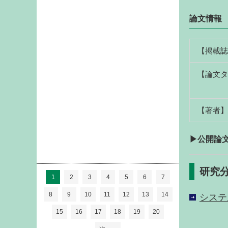
論文情報
【掲載誌
【論文タ
【著者】
▶公開論
研究
1
2
3
4
5
6
7
8
9
10
11
12
13
14
システ
15
16
17
18
19
20