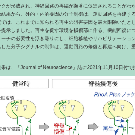
ークが形成され、神経回路の再編が顕著に促進されることがわ
結果から、外的・内的要因の分子制御は、運動回路を再建する
究では、これまでに知られる再生の阻害要因を最大限除いたと
を提示しました。再生を促す環境を損傷部に作る、機能回復に
ローチの必要性を浮き彫りにし、細胞移植やリハビリテーショ
出した分子シグナルの制御は、運動回路の修復と再建へ向け、
果は、「
Journal of Neuroscience
」誌に
2021
年
11
月
10
日付で