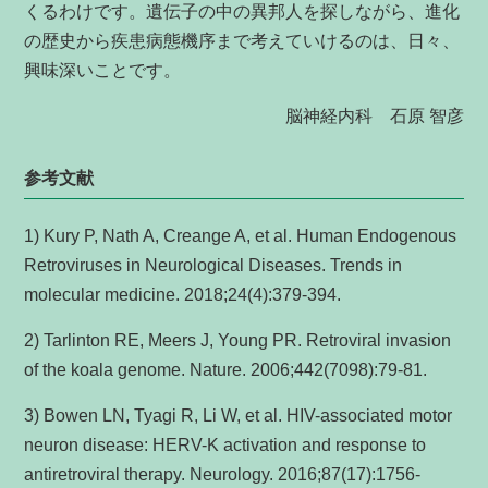
くるわけです。遺伝子の中の異邦人を探しながら、進化
の歴史から疾患病態機序まで考えていけるのは、日々、
興味深いことです。
脳神経内科 石原 智彦
参考文献
1) Kury P, Nath A, Creange A, et al. Human Endogenous
Retroviruses in Neurological Diseases. Trends in
molecular medicine. 2018;24(4):379-394.
2) Tarlinton RE, Meers J, Young PR. Retroviral invasion
of the koala genome. Nature. 2006;442(7098):79-81.
3) Bowen LN, Tyagi R, Li W, et al. HIV-associated motor
neuron disease: HERV-K activation and response to
antiretroviral therapy. Neurology. 2016;87(17):1756-