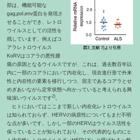
部は、機能可能な
gag,pol,env蛋白を発現さ
せることができ、レトロ
ウイルスとしての活性を
残しています。例えばコ
アラレトロウイルス
図3_文献 7)より引用
KoRVはコアラの悪性腫
瘍の原因となるウイルスですが、これは、過去数百年以
内に一部のコアラにおいて内在化し、現在進行形で外来
性と内在性の要素を移行しつつ、宿主であるコアラとせ
めぎあいながら定常状態へ向かっていると考えられる興
2)
味深いウイルスです
。
ヒトにおいてはここまで新しい内在化レトロウイルス
は知られておらず、HERVの病原性についてもまだ不明
な点が多いです。しかし一部のHERVはウイルス活性を
保っていることが知られており、その代表的なものにヒ