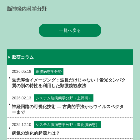
脳神経内科学分野
一覧へ戻る
脳研コラム
2026.05.18
細胞病態学分野
蛍光寿命イメージング：波長だけじゃない！蛍光タンパク
質の別の特性を利用した顕微鏡観察法
2026.02.13
システム脳病態学分野（上野研）
神経回路の可視化技術 ― 古典的手法からウイルスベクタ
ーまで
2025.12.10
システム脳病態学分野（進化脳病態）
病気の進化的起源とは？