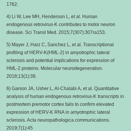
1762.
4) Li W, Lee MH, Henderson L, et al. Human
endogenous retrovirus-K contributes to motor neuron
disease. Sci Transl Med. 2015;7(307):307ra153.
5) Mayer J, Harz C, Sanchez L, et al. Transcriptional
profiling of HERV-K(HML-2) in amyotrophic lateral
sclerosis and potential implications for expression of
HML-2 proteins. Molecular neurodegeneration.
2018;13(1):39.
6) Garson JA, Usher L, Al-Chalabi A, et al. Quantitative
analysis of human endogenous retrovirus-K transcripts in
postmortem premotor cortex fails to confirm elevated
expression of HERV-K RNA in amyotrophic lateral
sclerosis. Acta neuropathologica communications.
2019;7(1):45