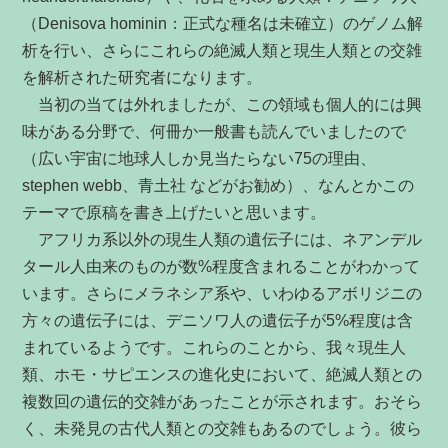
（Denisova hominin：正式な種名は未確立）のゲノム解
析を行い、さらにこれらの絶滅人類と現生人類との交雑
を解析された研究者になります。
当初の当ては外れましたが、この領域も個人的には興
味がある分野で、何冊か一般書も読んでいましたので
（広い宇宙に地球人しか見当たらない75の理由、
stephen webb、青土社 などがお勧め）、なんとかこの
テーマで原稿を書き上げたいと思います。
アフリカ系以外の現生人類の遺伝子には、ネアンデル
タール人由来のものが数%程度含まれることがわかって
います。さらにメラネシア系や、いわゆるアボリジニの
方々の遺伝子には、デニソワ人の遺伝子が5%程度は含
まれているようです。これらのことから、我々現生人
類、ホモ・サピエンスの進化史において、絶滅人類との
複数回の遺伝的交雑があったことが示されます。おそら
く、未発見の古代人類との交雑もあるのでしょう。彼ら