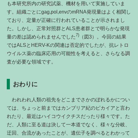
も本研究所内の研究試薬、機材を用いて実施していま
す。組織ごとにgag,pol,envのmRNA発現量はよく相関し
ており、定量が正確に行われていることが示されまし
た。しかし、正常対照群とALS患者群とで明らかな発現
7)
量の差は認められませんでした
（図3）。今回の結果
ではALSとHERV-Kの関連は否定的でしたが、抗レトロ
ウイルス薬の臨床応用の可能性を考えると、さらなる調
査が必要な領域です。
おわりに
われわれ人類の祖先をどこまでさかのぼれるかについ
ては、ちょっと前まではカンブリア紀のピカイアと言わ
れたり、最近はハイコウイクチスだったり様々です。た
だ、人類に至る道は決して一本道でなく、様々な分岐、
迂回、合流があったことが、遺伝子を調べるとわかって