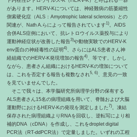
ト内在性レトロウイルス-K（HERV-K）と呼ばれる一群
があります。HERV-Kについては、神経難病の筋萎縮性
側索硬化症（ALS：Amyotrophic lateral sclerosis）との
1)
関連が、Nath A.らによって報告されています
。AIDS
合併ALS症例において、抗レトロウイルス薬投与により
3)
運動神経症状が改善した報告
や動物実験でのHERV-K
4)
env蛋白の神経毒性の証明
、さらにはALS患者さん神
4)
経組織でのHERV-K発現増加の報告
、等です。しかし
ながら、患者さん組織におけるHERV-Kの増加について
5, 6)
は、これを否定する報告も複数なされ
、意見の一致
を見ていませんでした。
そこで我々は、本学脳研究所病理学分野の保有する
ALS患者さん15名の病理組織を用いて、脊髄および大脳
7)
運動野におけるHERV-Kの発現を測定しました
。凍結
保存された病理組織よりRNAを回収し、逆転写により相
補的DNA（cDNA）を作成し、これをdroplet digital
PCR法（RT-ddPCR法）で定量しました。いずれの工程