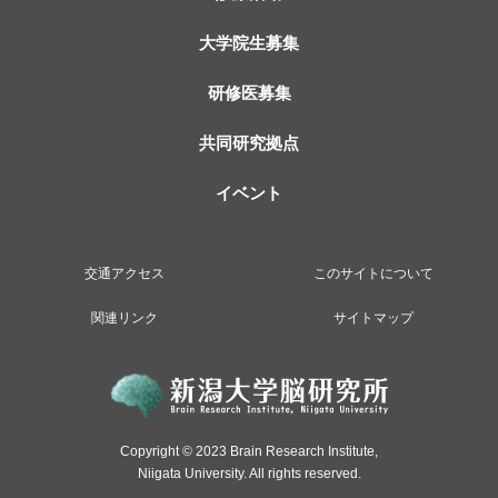
なる？
大学院生募集
2024.07.18
動物資源開発研究分野
ドーパミン受容体を介するシグナルのリスク回避の記憶形
研修医募集
成への役割について
共同研究拠点
2024.05.13
脳神経外科学分野
三次元融合画像とハプティクスを活用した実体感型手術シ
イベント
ミュレーション
2024.03.05
病理学分野
Tau入門
交通アクセス
このサイトについて
2024.01.22
腫瘍病態学分野
関連リンク
サイトマップ
冬眠の（多くの）謎：冬眠中の脳では何が起こっているの
だろう？
2023.11.01
分子神経疾患資源解析学分野
ヒトの脳のエピジェネティクス
Copyright © 2023 Brain Research Institute,
Niigata University. All rights reserved.
2023.09.25
細胞病態学分野