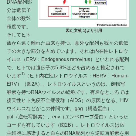
DNA配列部
分は遺伝子
全体の数%
程度です。
図2_文献 1)より引用
そしてヒト
族から遠く離れた由来を持つ、意外な配列も我々の遺伝
子の大きな部分を占めています。それは内在性レトロウ
イルス（ERV：Endogenous retrovirus）といわれる配列
で、ヒトでは遺伝子の5-8%ほどを占めると推定されて
1)
います
（ヒト内在性レトロウイルス：HERV：Human-
ERV）（図2A）。レトロウイルスというのは、逆転写
酵素を持つRNAウイルスの総称です。有名なところでは
後天性ヒト免疫不全症候群（AIDS）の原因となる、HIV
ウイルスなどがこの仲間です。gag（構造蛋白）、
pol（逆転写酵素）、env（エンベロープ蛋白）といった
コードを有しています（図2B）。レトロウイルスは宿
主細胞に感染すると自らのRNA配列から逆転写酵素を用