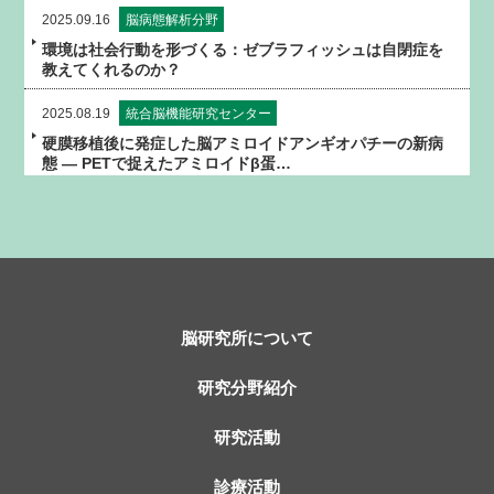
2025.09.16
脳病態解析分野
環境は社会行動を形づくる：ゼブラフィッシュは自閉症を
教えてくれるのか？
2025.08.19
統合脳機能研究センター
硬膜移植後に発症した脳アミロイドアンギオパチーの新病
態 ― PETで捉えたアミロイドβ蛋…
2025.05.29
遺伝子機能解析学分野
環境的要因と遺伝的要因からみる認知症
2025.04.02
脳神経内科学分野
注目される髄膜生物学（meningeal biology）
脳研究所について
2024.11.14
脳病態解析分野（杉江研）
希少疾患・未診断疾患のVUS解消と診断・治療への革新的
研究分野紹介
アプローチ
研究活動
2024.09.02
システム脳病態学分野（田井中研）
耳を低周波刺激することで免疫の暴走が抑えられ頭が良く
診療活動