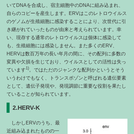
いてDNAを合成し、宿主細胞中のDNAに組み込まれ、
自らのコピーを産生します。ERVはこのレトロウイルス
のゲノムが生殖細胞に感染することにより、次世代に引
き継がれていったものが由来と考えられています。幸
い、現存する通常のレトロウイルスは個体に感染して
も、生殖細胞には感染しません。また多くのERV、
HERVは数百万年の長い年月の間に、その配列に多数の
変異や欠損を生じており、ウイルスとしての活性は失っ
1)
ています
。ではただのジャンクな配列かというとそう
いうわけでもなく、トランスポゾンと呼ばれる遺伝要素
として、遺伝子発現や、発現調節に重要な役割を果たし
ていることが知られています。
2.HERV-K
しかしERVのうち、最
近組み込まれたものの一