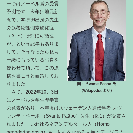
一つはノーベル賞の受賞
予測です。今年は地元新
聞で、本県御出身の先生
の筋萎縮性側索硬化症
（ALS）研究に可能性
が、という記事もありま
して、そうなったら私も
一緒に写っている写真を
使わせて頂いて、この原
稿を書こうと画策してお
りました。
図１ Svante Pääbo 氏
（Wikipedia より）
さて、2022年10月3日
にノーベル医学生理学賞
の発表があり、本年度はスウェーデン人遺伝学者 スヴ
ァンテ・ペーボ （Svante Pääbo）先生（図1）が受賞さ
れました。いわゆるネアンデルタール人（Homo
neanderthalensis）や、化石を求める人類：デニソワ人