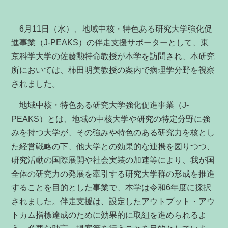
6月11日（水）、地域中核・特色ある研究大学強化促
進事業（J-PEAKS）の伴走支援サポーターとして、東
京科学大学の佐藤勲特命教授が本学を訪問され、本研究
所においては、柿田明美教授の案内で病理学分野を視察
されました。
地域中核・特色ある研究大学強化促進事業（J-
PEAKS）とは、地域の中核大学や研究の特定分野に強
みを持つ大学が、その強みや特色のある研究力を核とし
た経営戦略の下、他大学との効果的な連携を図りつつ、
研究活動の国際展開や社会実装の加速等により、我が国
全体の研究力の発展を牽引する研究大学群の形成を推進
することを目的とした事業で、本学は令和6年度に採択
されました。伴走支援は、設定したアウトプット・アウ
トカム指標達成のために効果的に取組を進められるよ