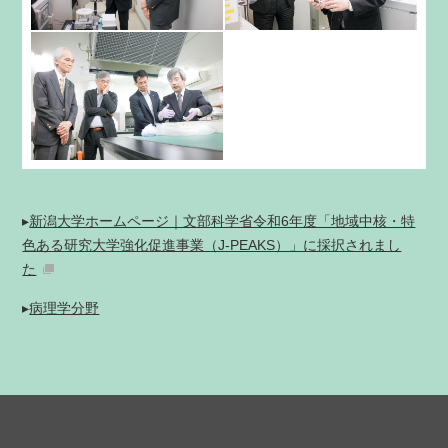
▸
新潟大学ホームページ｜文部科学省令和6年度「地域中核・特
色ある研究大学強化促進事業（J-PEAKS）」に採択されまし
た
▸
病理学分野