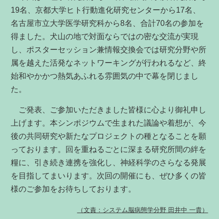
19名、京都大学ヒト行動進化研究センターから17名、
名古屋市立大学医学研究科から8名、合計70名の参加を
得ました。犬山の地で対面ならではの密な交流が実現
し、ポスターセッション兼情報交換会では研究分野や所
属を越えた活発なネットワーキングが行われるなど、終
始和やかかつ熱気あふれる雰囲気の中で幕を閉じまし
た。
ご発表、ご参加いただきました皆様に心より御礼申し
上げます。本シンポジウムで生まれた議論や着想が、今
後の共同研究や新たなプロジェクトの種となることを願
っております。回を重ねるごとに深まる研究所間の絆を
糧に、引き続き連携を強化し、神経科学のさらなる発展
を目指してまいります。次回の開催にも、ぜひ多くの皆
様のご参加をお待ちしております。
（文責：システム脳病態学分野 田井中 一貴）