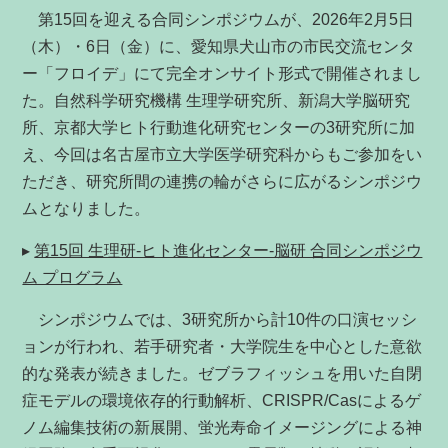
第15回を迎える合同シンポジウムが、2026年2月5日
（木）・6日（金）に、愛知県犬山市の市民交流センタ
ー「フロイデ」にて完全オンサイト形式で開催されまし
た。自然科学研究機構 生理学研究所、新潟大学脳研究
所、京都大学ヒト行動進化研究センターの3研究所に加
え、今回は名古屋市立大学医学研究科からもご参加をい
ただき、研究所間の連携の輪がさらに広がるシンポジウ
ムとなりました。
▸
第15回 生理研‐ヒト進化センター‐脳研 合同シンポジウ
ム プログラム
シンポジウムでは、3研究所から計10件の口演セッシ
ョンが行われ、若手研究者・大学院生を中心とした意欲
的な発表が続きました。ゼブラフィッシュを用いた自閉
症モデルの環境依存的行動解析、CRISPR/Casによるゲ
ノム編集技術の新展開、蛍光寿命イメージングによる神