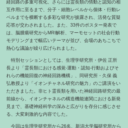
経回路の多重可視化、さらには霊長類の情動と認知の相
互作用に至るまで、分子・細胞レベルから個体・行動レ
ベルまでを横断する多彩な研究が披露され、活発な質疑
応答が交わされました。また、33件のポスター発表で
は、脳腫瘍研究からMRI解析、マーモセットの社会行動
モデリングまで幅広いテーマが並び、会場のあちこちで
熱心な議論が繰り広げられました。
特別セッションとしては、生理学研究所・伊佐 正所
長より「霊長類における感覚-運動・認知-行動およびそ
れらの機能回復の神経回路機構」、同研究所・久保 義
弘教授より「イオンチャネル研究の魅力」のご講演をい
ただきました。非ヒト霊長類を用いた神経回路研究の最
前線から、イオンチャネルの構造機能連関における新発
見まで、基礎神経科学の深みと広がりを存分に感じさせ
る、大変刺激的な内容でした。
今回は生理学研究所から26名、新潟大学脳研究所から