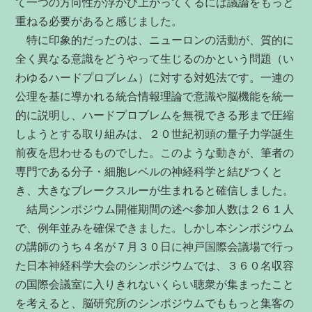
て一つの方向性が浮かび上がってくるには議論をもっと
重ねる必要があると感じました。
特に印象的だったのは、ニューロンの活動が、質的に
全く異なる意識をどうやって生じるのかという問題（い
わゆるハードプロブレム）に対する対処法です。一連の
公理を基に導かれる統合情報理論で意識や脳機能を統一
的に説明し、ハードプロブレムを無視できる形まで圧縮
しようとする取り組みは、２０世紀初頭の量子力学誕生
前夜を思わせるものでした。このような動きが、筆者の
専門である分子・細胞レベルの神経科学と結びつくと
き、大きなブレークスルーが生まれると確信しました。
結局シンポジウム開催期間の述べ参加人数は２６１人
で、例年並みを確保できました。しかし本シンポジウム
の講師のうち４名が７月３０日に神戸国際会議場で行っ
た日本神経科学大会のシンポジウムでは、３６０名収容
の国際会議室に入りきれないくらい聴衆が集まったこと
を考えると、脳研究所のシンポジウムでももっと集客の