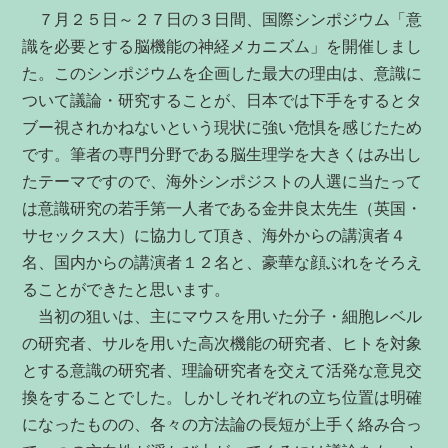
７月２５日～２７日の３日間、国際シンポジウム「意
識を必要とする脳機能の神経メカニズム」を開催しまし
た。このシンポジウムを企画した最大の理由は、意識に
ついて議論・研究することが、日本では下手をするとタ
ブー視されかねないという現状に強い危惧を感じたため
です。筆者の専門分野である脳生理学を大きくはみ出し
たテーマですので、海外シンポジストの人選に当たって
は意識研究の若手第一人者である金井良太先生（英国・
サセックス大）に協力して頂き、海外からの講演者４
名、国内からの講演者１２名と、豪華な顔ぶれをそろえ
ることができたと思います。
当初の狙いは、主にマウスを用いた分子・細胞レベル
の研究者、サルを用いた高次機能の研究者、ヒトを対象
とする意識の研究者、理論研究者を交えて活発な意見交
換をすることでした。しかしそれぞれの立ち位置は明確
になったものの、各々の方法論の長短が上手く絡み合っ