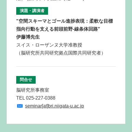
演題・講演者
空間スキーマとゴール進捗表現：柔軟な目標
指向行動を支える前頭前野‐線条体回路
伊藤博先生
スイス・ローザンヌ大学准教授
（脳研究所共同研究拠点国際共同研究者）
問合せ
脳研究所事務室
TEL 025-227-0388
seminar[at]bri.niigata-u.ac.jp