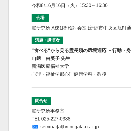
令和8年6月16日（火）15:30～16:30
会場
脳研究所 A棟1階 検討会室 (新潟市中央区旭町通1-
演題・講演者
"食べる"から見る霊長類の環境適応 －行動・
山﨑 由美子 先生
新潟医療福祉大学
心理・福祉学部心理健康学科・教授
問合せ
脳研究所事務室
TEL 025-227-0388
seminar[at]bri.niigata-u.ac.jp