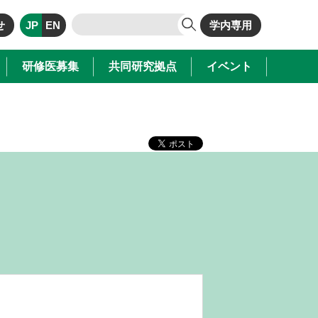
せ
JP
EN
学内専用
研修医募集
共同研究拠点
イベント