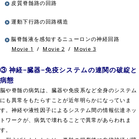
皮質脊髄路の回路
運動下行路の回路構造
脳脊髄液を感知するニューロンの神経回路
Movie 1
/
Movie 2
/
Movie 3
③ 神経−臓器−免疫システムの連関の破綻と
病態
脳や脊髄の病気は、臓器や免疫系など全身のシステム
にも異常をもたらすことが近年明らかになっていま
す。神経や液性因子によるシステム間の情報伝達ネッ
トワークが、病気で壊れることで異常があらわれま
す。