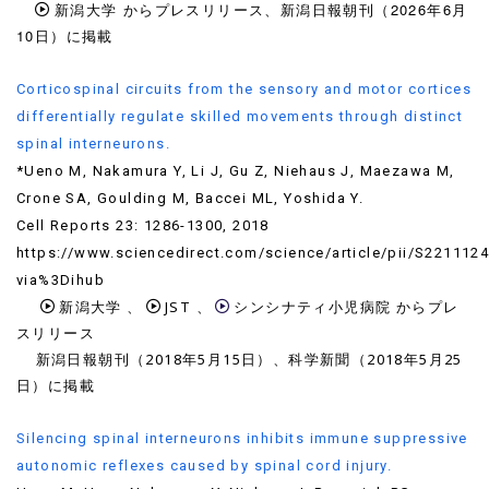
新潟大学
からプレスリリース、
新潟日報朝刊（2026年6月
10日）に掲載
Corticospinal circuits from the sensory and motor cortices
differentially regulate skilled movements through distinct
spinal interneurons.
*Ueno M, Nakamura Y, Li J, Gu Z, Niehaus J, Maezawa M,
Crone SA, Goulding M, Baccei ML, Yoshida Y.
Cell Reports 23: 1286-1300, 2018
https://www.sciencedirect.com/science/article/pii/S22111
via%3Dihub
新潟大学
、
JST
、
シンシナティ小児病院
からプレ
スリリース
新潟日報朝刊（2018年5月15日）、科学新聞（2018年5月25
日）に掲載
Silencing spinal interneurons inhibits immune suppressive
autonomic reflexes caused by spinal cord injury.